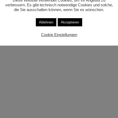
Diese Website verwendet Cookies, um Ihr Angebot zu
verbessern. Es gibt technisch notwendige Cookies und solche,
die Sie ausschalten können, wenn Sie es wünschen.
Susanne Schüle | DoP
Dunckerstrasse 67 | 10437 Berlin
Ablehnen
Akzeptieren
+49 177 402 52 82
Cookie Einstellungen
schuele2000@yahoo.com