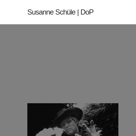
Skip
Susanne Schüle | DoP
to
main
content